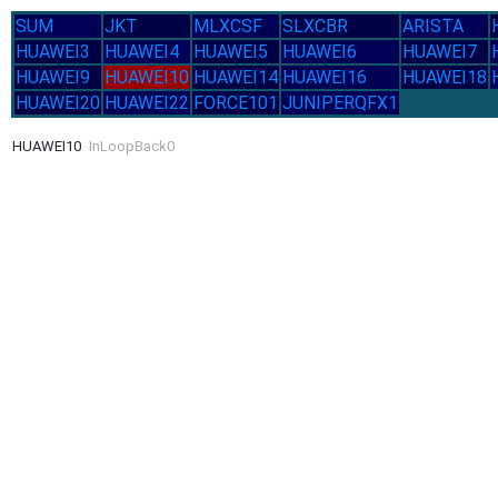
SUM
JKT
MLXCSF
SLXCBR
ARISTA
HUAWEI3
HUAWEI4
HUAWEI5
HUAWEI6
HUAWEI7
HUAWEI9
HUAWEI10
HUAWEI14
HUAWEI16
HUAWEI18
HUAWEI20
HUAWEI22
FORCE101
JUNIPERQFX1
HUAWEI10
InLoopBack0